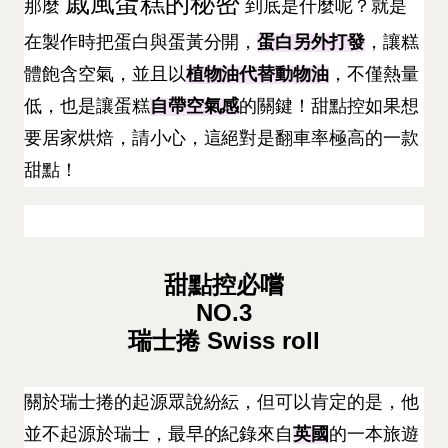
戚風蛋糕的秘密
那麼
到底是什麼呢？就是
在製作時把蛋白與蛋黃分開，
蛋白另外打發
，讓糕
體飽含空氣，並且以
植物油代替動物油
，不僅熱量
低，也是讓蛋糕
自帶空氣感
的關鍵！甜點控如果想
要居家烘焙，請小心，這絕對是翻車率極高的一款
甜點！
甜點控必嚐
NO.3
瑞士捲 Swiss roll
關於瑞士捲的起源眾說紛紜，但可以肯定的是，他
並不起源於瑞士，最早的紀錄來自
英國
的一本旅遊