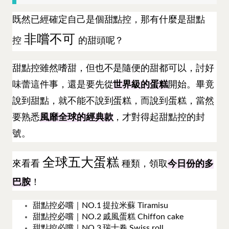
既然已經確定自己是個甜點控，那有什麼是甜點
非嚐不可
控
的甜頭呢？
甜點控雖然嗜甜，但也不是隨便的甜都可以，討好
味蕾這件事，還是要先從
世界級的蛋糕
開始。畢竟
說到甜點，就不能不說到蛋糕，而說到蛋糕，當然
要熟悉
風靡全球的經典款
，才對得起甜點控的封
號。
全球五大蛋糕
來看看
種類，領取
今日份的多
巴胺
！
甜點控必嚐｜NO.1 提拉米蘇 Tiramisu
甜點控必嚐｜NO.2 戚風蛋糕 Chiffon cake
甜點控必嚐｜NO.3 瑞士卷 Swiss roll