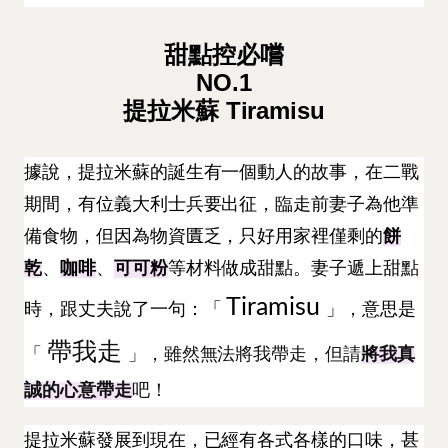
甜點控必嚐
NO.1
提拉米蘇 Tiramisu
據說，提拉米蘇的誕生有一個動人的故事，在二戰
期間，有位義大利士兵要出征，臨走前妻子為他準
備食物，但因為物資匱乏，只好用家裡僅剩的
餅
乾
、
咖啡
、
可可粉
等材料做成甜點。妻子遞上甜點
Tiramisu
時，跟丈夫說了一句：「
」，意思是
帶我走
「
」，雖然無法將我帶走，但請
將我真
誠的心意帶走
吧！
提拉米蘇發展到現在，已經有各式各樣的口味，甚