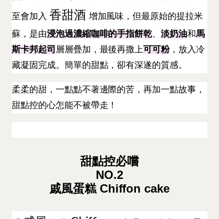
香甜酒
至會加入
增加風味，但最原始的提拉米
蘇，是由
浸泡過濃縮咖啡的手指餅乾
、
淡奶油
和
馬
斯卡邦起司
層層疊加，最後再撒上
可可粉
，放入冷
藏凝固完成。簡單的甜點，卻有深遂的質感。
柔柔的甜，一點點不著邊際的苦，再加一點故事，
甜點控的心怎能不被帶走！
甜點控必嚐
NO.2
戚風蛋糕 Chiffon cake