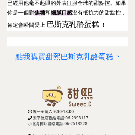
已經用他毫不起眼的外表征服全球的甜點控。如果
你是一個對
焦糖
和
細膩口感
沒有抵抗力的甜點控，
巴斯克乳酪蛋糕
肯定會瞬間愛上
！
點我購買甜熙巴斯克乳酪蛋糕⇀
週一至週六 9:30-18:00
安平總店聯絡電話:06-2993117
小北育德店
聯絡電話:06-2513228