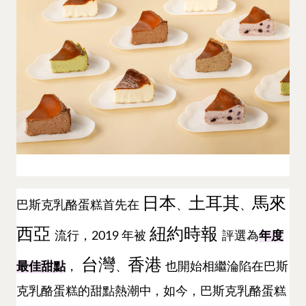
日本
土耳其
馬來
巴斯克乳酪蛋糕首先在
、
、
西亞
紐約時報
流行，2019 年被
評選為
年度
台灣
香港
最佳甜點
，
、
也開始相繼淪陷在巴斯
克乳酪蛋糕的甜點熱潮中，如今，巴斯克乳酪蛋糕