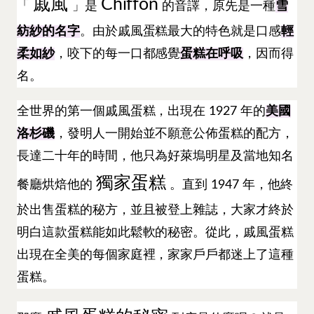
戚風
Chiffon
「
」是
的音譯，原先是一種
雪
紡紗的名字
。由於戚風蛋糕最大的特色就是口感
輕
柔如紗
，咬下的每一口都感覺
蛋糕在呼吸
，因而得
名。
全世界的第一個戚風蛋糕，出現在 1927 年的
美國
洛杉磯
，發明人一開始並不願意公佈蛋糕的配方，
長達二十年的時間，他只為好萊塢明星及當地知名
獨家蛋糕
餐廳烘焙他的
。直到 1947 年，他終
於出售蛋糕的秘方，並且被登上雜誌，大家才終於
明白這款蛋糕能如此鬆軟的秘密。從此，戚風蛋糕
出現在全美的每個家庭裡，家家戶戶都迷上了這種
蛋糕。