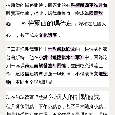
拉斯堡的鐵路開通，商家開始在
科梅爾西車站月台
販賣瑪德蓮，從此，瑪德蓮搖身一變成為
國民甜
科梅爾西的瑪德蓮
心
，「
」深植在法國人
心上，甚至成為
文化遺產
。
但真正把瑪德蓮推上
世界蛋糕殿堂
的，是法國作家
普魯斯特，他在
小說《追憶似水年華》
中，因為吃
到一塊瑪德蓮而
觸發童年回憶
，並開啟意識流巨
作，這段描述將瑪德蓮一舉封神，不僅成為
文壇聖
物
，更聞名全球甜點界。
法國人的甜點寵兒
現在的瑪德蓮仍然是
，
但凡餐後甜點、下午茶點心，甚至日常隨身小點，
都是極受歡迎的首選。不管你是不是甜點控，瑪德