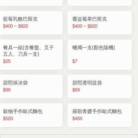
藍莓乳酪巴斯克
覆盆莓果巴斯克
$400 ~ $820
$400 ~ $820
餐具一組(含餐盤、叉子
蠟燭一支(顏色隨機)
五入、刀具一支)
$25
$7
甜熙保冰袋
甜熙透明提袋
$99
$69
穀物手作歐式麵包
羅勒青醬手作歐式麵包
$520
$450