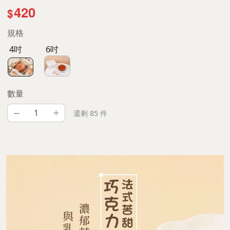
420
$
規格
4吋
6吋
數量
–
+
還剩 85 件