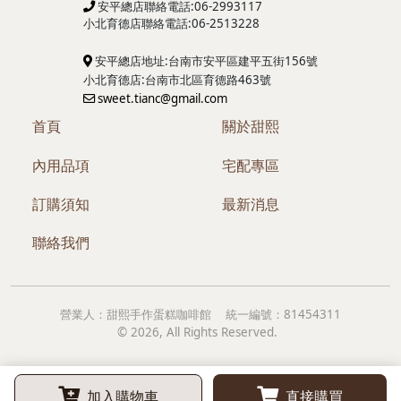
安平總店聯絡電話:06-2993117
小北育德店
聯絡電話:06-2513228
安平總店地址:台南市安平區建平五街156號
小北育德店:台南市北區育德路463號
sweet.tianc@gmail.com
首頁
關於甜熙
內用品項
宅配專區
訂購須知
最新消息
聯絡我們
營業人：
甜熙手作蛋糕咖啡館
統一編號：
81454311
©
2026
, All Rights Reserved.
加入購物車
直接購買