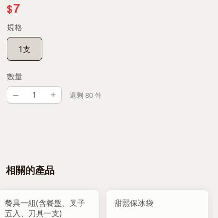
7
$
規格
1支
數量
–
+
還剩 80 件
相關的產品
餐具一組(含餐盤、叉子
甜熙保冰袋
五入、刀具一支)